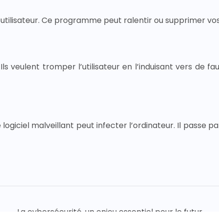
 l’utilisateur. Ce programme peut ralentir ou supprimer vo
ls veulent tromper l’utilisateur en l’induisant vers de fa
iciel malveillant peut infecter l’ordinateur. Il passe p
La cybersécurité, un enjeu essentiel pour le futur