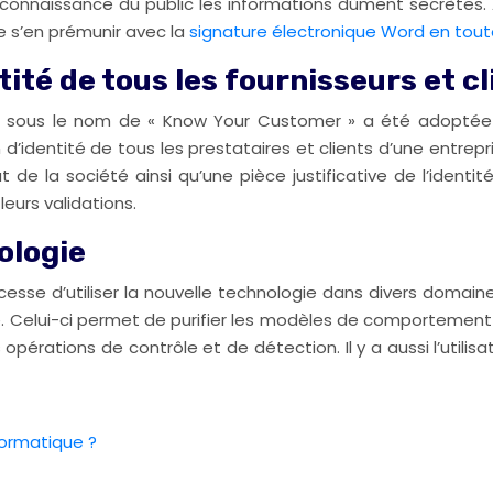
 la connaissance du public les informations dûment secrètes
e s’en prémunir avec la
signature électronique Word en toute 
tité de tous les fournisseurs et cl
nue sous le nom de « Know Your Customer » a été adoptée 
d’identité de tous les prestataires et clients d’une entrep
atut de la société ainsi qu’une pièce justificative de l’iden
leurs validations.
nologie
se d’utiliser la nouvelle technologie dans divers domaines.
e. Celui-ci permet de purifier les modèles de comportement
ations de contrôle et de détection. Il y a aussi l’utilisation 
formatique ?