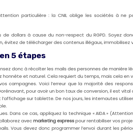
tention particulière : la CNIL oblige les sociétés à ne pas
e dollars à cause du non-respect du RGPD. Soyez donc pr
n, évitez de télécharger des contenus illégaux, immobilisez
en 5 étapes
ensez donc à récolter les mails des personnes de manière l
 honnête et naturel. Cela requiert du temps, mais cela en v
r vos campagnes. Voici l’erreur que la majorité des respo
 Dorénavant, pour avoir un bon taux de conversion, il est vita
l’affichage sur tablette. De nos jours, les internautes utilis
ble.
s. Dans ce cas, appliquez la technique « AIDA » (Attention, 
 Collaborez avec
marketing express
pour rentabiliser vos proje
ls. Vous devez donc programmer l’envoi durant les période