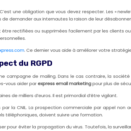
 C’est une obligation que vous devez respecter. Les « newlet
gés de demander aux internautes la raison de leur désabonn
tre rectifiées ou supprimées facilement par les clients ou l
ersonnelles.
xpress.com
. Ce dernier vous aide à améliorer votre stratégi
spect du RGPD
e une campagne de mailing. Dans le cas contraire, la socié
es-vous aider par
express email marketing
pour plus de sécur
es de milliers d’euros. Il est primordial d’être vigilant.
par la CNIL. La prospection commerciale par appel non acce
els téléphoniques, doivent suivre une formation.
poser pour éviter la propagation du virus. Toutefois, la survei